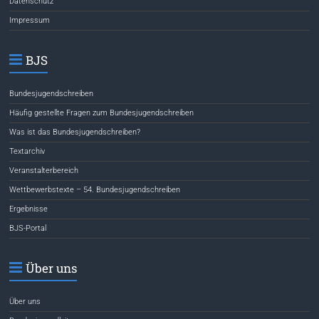
Datenschutz
Impressum
BJS
Bundesjugendschreiben
Häufig gestellte Fragen zum Bundesjugendschreiben
Was ist das Bundesjugendschreiben?
Textarchiv
Veranstalterbereich
Wettbewerbstexte – 54. Bundesjugendschreiben
Ergebnisse
BJS-Portal
Über uns
Über uns