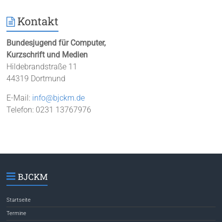
Kontakt
Bundesjugend für Computer,
Kurzschrift und Medien
Hildebrandstraße 11
44319 Dortmund
E-Mail:
info@bjckm.de
Telefon: 0231 13767976
BJCKM
Startseite
Termine