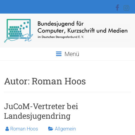
Zum
Inhalt
springen
BJCKM
Menü
Bundesjugend
für
Computer,
Autor:
Roman Hoos
Kurzschrift
und
Medien
JuCoM-Vertreter bei
Landesjugendring
Roman Hoos
Allgemein