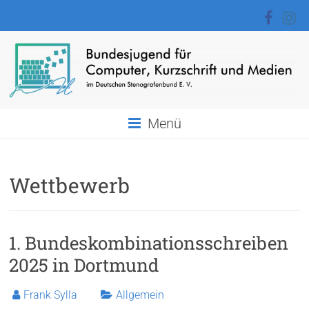
Zum
Inhalt
springen
BJCKM
Menü
Bundesjugend
für
Computer,
Wettbewerb
Kurzschrift
und
Medien
1. Bundeskombinationsschreiben
2025 in Dortmund
Frank Sylla
Allgemein